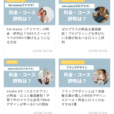
Ad-mama（アドママ）の料
ゼロプラスの料金を徹底解
金・評判は？SNSスクールで
説！プログラミングを学びた
ママがSNSで稼げるようにな
い主婦が知るべき口コミと評
る方法
判
2025年7月22日
2025年7月19日
studio US
Webデザインスクール
studio US（スタジオアス）
フラップデザインとは？未経
の料金・口コミ徹底解剖！子
験主婦が選んだWEBデザイン
育て中のママでも自宅でWeb
スクール！料金と口コミのお
デザインが学べる5つの理由
すすめ3選
2025年7月16日
2025年7月16日