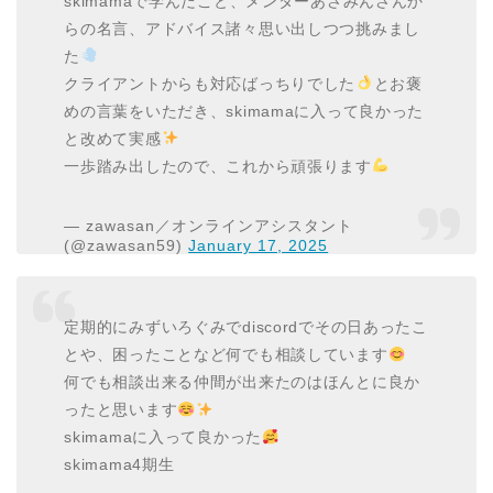
skimamaで学んだこと、メンターあさみんさんか
らの名言、アドバイス諸々思い出しつつ挑みまし
た
クライアントからも対応ばっちりでした
とお褒
めの言葉をいただき、skimamaに入って良かった
と改めて実感
一歩踏み出したので、これから頑張ります
— zawasan／オンラインアシスタント
(@zawasan59)
January 17, 2025
定期的にみずいろぐみでdiscordでその日あったこ
とや、困ったことなど何でも相談しています
何でも相談出来る仲間が出来たのはほんとに良か
ったと思います
skimamaに入って良かった
skimama4期生