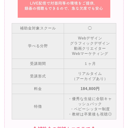
補助金対象スクール
◯
Webデザイン
グラフィックデザイン
学べる分野
動画クリエイター
Webマーケティング
受講期間
１ヶ月
リアルタイム
受講形式
（アーカイブあり）
料金
184,800円
・優秀な生徒に全額キャ
ッシュバック
特徴
・ベビーシッター制度
・教材は卒業後も視聴◎