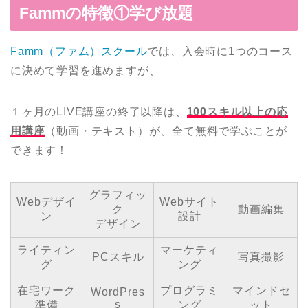
Fammの特徴①学び放題
Famm（ファム）スクール
では、入会時に1つのコース
に決めて学習を進めますが、
１ヶ月のLIVE講座の終了以降は、
100スキル以上の応
用講座
（動画・テキスト）が、全て無料で学ぶことが
できます！
グラフィッ
Webデザイ
Webサイト
ク
動画編集
ン
設計
デザイン
ライティン
マーケティ
PCスキル
写真撮影
グ
ング
在宅ワーク
プログラミ
マインドセ
WordPres
s
準備
ング
ット